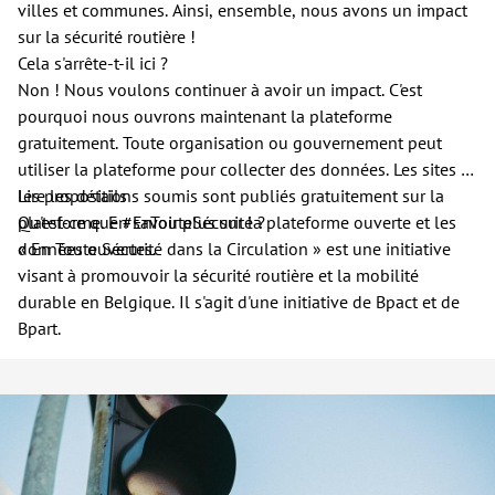
villes et communes. Ainsi, ensemble, nous avons un impact
sur la sécurité routière !
Cela s'arrête-t-il ici ?
Non ! Nous voulons continuer à avoir un impact. C'est
pourquoi nous ouvrons maintenant la plateforme
gratuitement. Toute organisation ou gouvernement peut
utiliser la plateforme pour collecter des données. Les sites et
les propositions soumis sont publiés gratuitement sur la
Lire les détails
plateforme. En savoir plus sur la plateforme ouverte et les
Qu'est-ce que #EnTouteSécurité ?
données ouvertes.
« En Toute Sécurité dans la Circulation » est une initiative
visant à promouvoir la sécurité routière et la mobilité
durable en Belgique. Il s'agit d'une initiative de Bpact et de
Bpart.