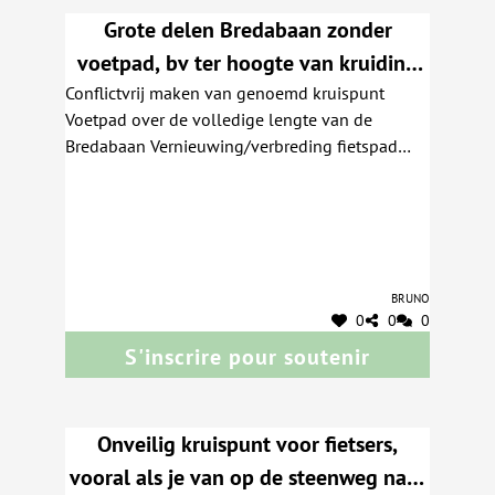
Grote delen Bredabaan zonder
voetpad, bv ter hoogte van kruiding
Conflictvrij maken van genoemd kruispunt
met Winkelstap tot voorbij Carrefour
Voetpad over de volledige lengte van de
Schoten/Park&Ride Conflict kruispunt
Bredabaan Vernieuwing/verbreding fietspad
Bedabaan-Ringlaan-
Bredabaan minstens vanaf kruispunt
Merksemheidelaan
Bredabaan-Ringlqan-Merksemheidelaan tot in
Brasschaat en Kapellen én dan zeker met een
écht fietspad
Bruno
0
0
0
S'inscrire pour soutenir
Onveilig kruispunt voor fietsers,
vooral als je van op de steenweg naar