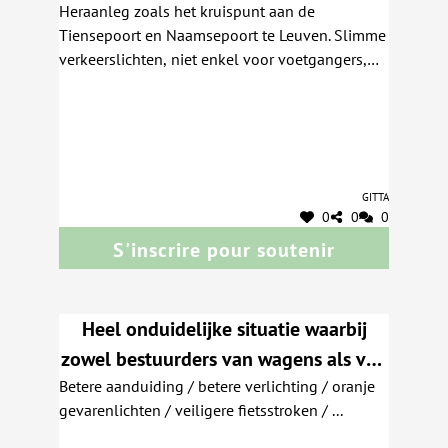
Heraanleg zoals het kruispunt aan de
de zijstraten moet. Dan sta je op het
Tiensepoort en Naamsepoort te Leuven. Slimme
middenvak tussen de auto's.
verkeerslichten, niet enkel voor voetgangers,
maar ook voor fietsers.
Gitta
0
0
0
S'inscrire pour soutenir
Heel onduidelijke situatie waarbij
zowel bestuurders van wagens als van
Betere aanduiding / betere verlichting / oranje
(motor-)fietsen niet goed kunnen zien
gevarenlichten / veiligere fietsstroken / ...
wie nu eigenlijk waar voorrang heeft.