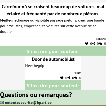
Carrefour où se croisent beaucoup de voitures, mal
éclairé et fréquenté par de nombreux piétons.
Meilleur eclairage ou visibilité passage piétons, créer une bande
Absence dans le sens vers Av Vandervelde bande
pour cyclistes, empêcher les voitures sur cette avenue de se
pour vélos, certains cyclistes roulent du coup sur les
doubler
trottoirs
Etienne
0
0
0
S'inscrire pour soutenir
Door de automobilist
Meer begrip
Siham
0
0
0
S'inscrire pour soutenir
Questions ou remarques?
entoutesecurite@bpart.be