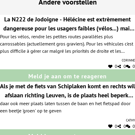
Andere voorstellen
La N222 de Jodoigne - Hélécine est extrèmement
dangereuse pour les usagers faibles (vélos...) mais
Pour les vélos, rendre les petites routes parallèles plus
aussi pour les voitures (très grand nombre de
carrossables (actuellement gros graviers). Pour les véhicules c'est
priorités de droite et manque de visibilité certain).
plus difficile à gérer car malgré les priorités de droite et les
radars, la vitesse est excessive. En outre le stationnement de
Corinne
véhicules sur la route entrave le croisement des véhicules surtout
0
0
0
en heure de pointe... Et cela rend la circulation très dangereuse
Meld je aan om te reageren
en heure de pointe.
Als je met de fiets van Schiplaken komt en rechts wil
afslaan richting Leuven, is de plaats heel beperkt
daar ook meer plaats laten tussen de baan en het fietspad door
voor de draai. Passeert er op dat moment een
een beetje 'groen' op te geven
vrachtwagen op 70km/u, wordt je zo mee 'gezogen'.
Cathy
0
0
0