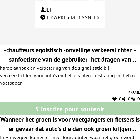
JEF
IL Y A PRÈS DE 3 ANNÉES
-chauffeurs egoistisch -onveilige verkeerslichten -
sanfoetisme van de gebruiker -het dragen van
harde aanpak en verbetering van de signalisatie bij
koptelefoons bij het rijden
verkeerslichten voor auto's en fietsers btere bestrating en betere
voetpaden
Rafael
0
0
0
S'inscrire pour soutenir
Wanneer het groen is voor voetgangers en fietsers is
er gevaar dat auto's die dan ook groen krijgen
In Antwerpen komen er meer kruispunten waar het groen wordt
afslaan. Veel kruispunten in Antwerpen passen een