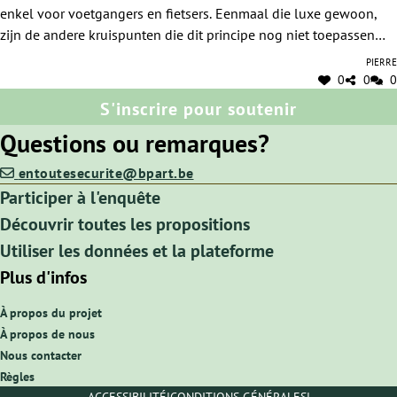
enkel voor voetgangers en fietsers. Eenmaal die luxe gewoon,
ander principe toe (enkel groen voor voetgangers
zijn de andere kruispunten die dit principe nog niet toepassen
en fietsers)
gevaarlijker! Voorbeeld: op de Italiëlei moet je het kruispunt met
Pierre
de Tunnelplaats eens vergelijken met het kruispunt met de
0
0
0
Paardenmarkt. Waarom niet overal hetzelfde principe?
S'inscrire pour soutenir
Questions ou remarques?
entoutesecurite@bpart.be
Participer à l'enquête
Découvrir toutes les propositions
Utiliser les données et la plateforme
Plus d'infos
À propos du projet
À propos de nous
Nous contacter
Règles