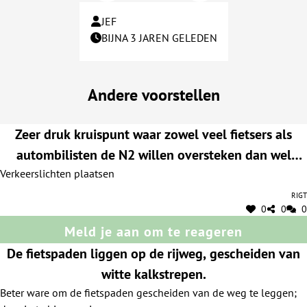
JEF
BIJNA 3 JAREN GELEDEN
Andere voorstellen
Zeer druk kruispunt waar zowel veel fietsers als
autombilisten de N2 willen oversteken dan wel
Verkeerslichten plaatsen
oprijden. Vanaf de Grote Molenweg slecht overzicht
door dikke boomstammen in de berm die zicht
Rigt
0
0
0
belemmeren. Stoplichten zouden een goede
Meld je aan om te reageren
oplossing zijn
De fietspaden liggen op de rijweg, gescheiden van
witte kalkstrepen.
Beter ware om de fietspaden gescheiden van de weg te leggen;