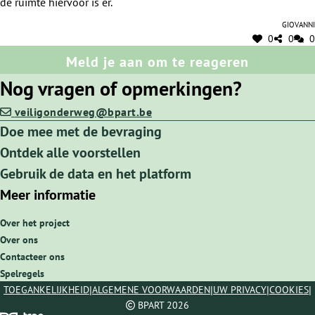
de ruimte hiervoor is er.
Giovanni
0
0
0
Meld je aan om te reageren
Nog vragen of opmerkingen?
veiligonderweg@bpart.be
Doe mee met de bevraging
Ontdek alle voorstellen
Gebruik de data en het platform
Meer informatie
Over het project
Over ons
Contacteer ons
Spelregels
|
|
|
|
TOEGANKELIJKHEID
ALGEMENE VOORWAARDEN
UW PRIVACY
COOKIES
BPART 2026