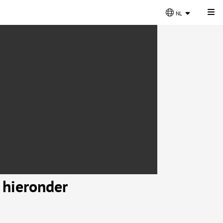
Kli
nl
 hieronder