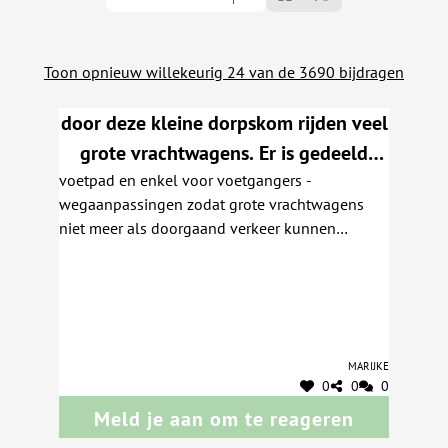
Toon opnieuw willekeurig 24 van de 3690 bijdragen
door deze kleine dorpskom rijden veel
grote vrachtwagens. Er is gedeeld
voetpad en enkel voor voetgangers -
fiets- en voetpad dat te smal is voor
wegaanpassingen zodat grote vrachtwagens
beide weggebruikers.
niet meer als doorgaand verkeer kunnen
passeren
Marijke
0
0
0
Meld je aan om te reageren