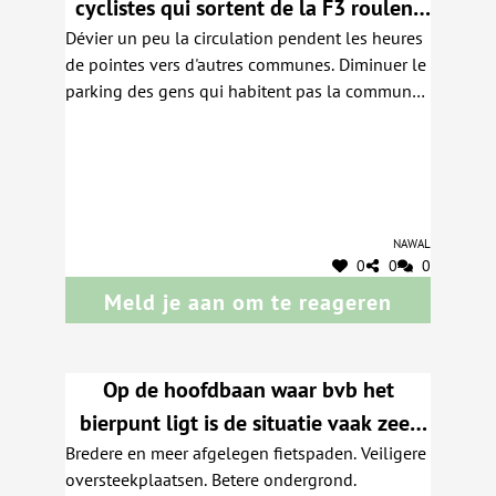
cyclistes qui sortent de la F3 roulent
Dévier un peu la circulation pendent les heures
trop vite sur le trottoir on oubliant les
de pointes vers d'autres communes. Diminuer le
piétons.et on arrives pas a traverser
parking des gens qui habitent pas la commune.
sur le passage piéton, parce que les
Penser à construire un autre pont pour rejoindre
voitures veulent vite dépasser les
la chaussée de louvain. Et élargir le trottoir pour
marcher en toutes sécurité
voitures stationner
Nawal
0
0
0
Meld je aan om te reageren
Op de hoofdbaan waar bvb het
bierpunt ligt is de situatie vaak zeer
Bredere en meer afgelegen fietspaden. Veiligere
gevaarlijk. Ik en mijn man gaan hier
oversteekplaatsen. Betere ondergrond.
met de fiets naar hey werk. De