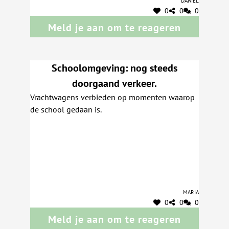
Hannut sont bloqués et cela bouchonne . b ) En
0
0
0
face de l'arrête de bus il y a un parking pour 2
Meld je aan om te reageren
commerces , directement après il y a les usagers
qui se rendent à leur domicile . c ) Après le petit
ont qui enjambe la Mehaigne il y a une rue dont
j'ai oublié le nom , tous les usagers devant allé
Schoolomgeving: nog steeds
vers b et c sont souvent bloqués par les
doorgaand verkeer.
véhicules venant d'Eghezée sur la chaussée de
Vrachtwagens verbieden op momenten waarop
Wavre . d ) Avec le rondpoint les usagers
de school gedaan is.
voulant se rendre à la station service entreraient
après le rondpoint c'est - à - dire dans la
direction de Huy et sortiraient après le plein du
véhicule dans le rond point . Pour l'instant on
entre à la station soit en venant de HUY ou de
la chaussée de Wavre . Le problème est que les
usagers venant de Huy après le plein sortent sur
Maria
la chaussée de Wavre soit pour allé sur Eghezée
0
0
0
soit pour allé sur Antheit ou Hannut en
Meld je aan om te reageren
recoupant les 2 bandes de circulations . e ) Il y a