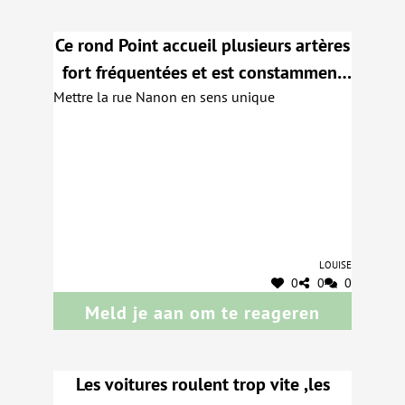
Ce rond Point accueil plusieurs artères
fort fréquentées et est constamment
Mettre la rue Nanon en sens unique
embouteillé
Louise
0
0
0
Meld je aan om te reageren
Les voitures roulent trop vite ,les