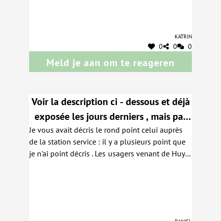
Katrin
0
0
0
Meld je aan om te reageren
Voir la description ci - dessous et déjà
exposée les jours derniers , mais pas
Je vous avait décris le rond point celui auprès
dans son entièreté .
de la station service : il y a plusieurs point que
je n'ai point décris . Les usagers venant de Huy
vers Eghezée sont souvent bloqués pour les
raisons suivantes : a ) il y a un arrêt de bus ,
quand celui - ci est à l'arrêt , c'est toute la file
des usagers qui est bloquées et en même temps
les usagers venant d'Eghezée vers Antheit et
Daniel