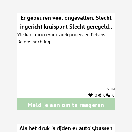
les personnes qui ne veulent pas attendre aux
feux de signalisation et qui venant de la
Er gebeuren veel ongevallen. Slecht
chaussée de Wavre pour allé sur Huy traversent
ingericht kruispunt Slecht geregelde
la station .
Vierkant groen voor voetgangers en fietsers.
lichten
Betere inrichting
Stijn
0
0
0
Meld je aan om te reageren
Als het druk is rijden er auto's,bussen