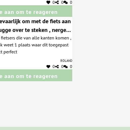
0
0
0
e aan om te reageren
gevaarlijk om met de fiets aan
rugge over te steken , nergens
 fietsers die van alle kanten komen ,
ijk vermeld hoe het moet ,
 ik weet 1 plaats waar dit toegepast
aatsen zijn zeer verwarrend
t perfect
Roland
0
0
0
e aan om te reageren