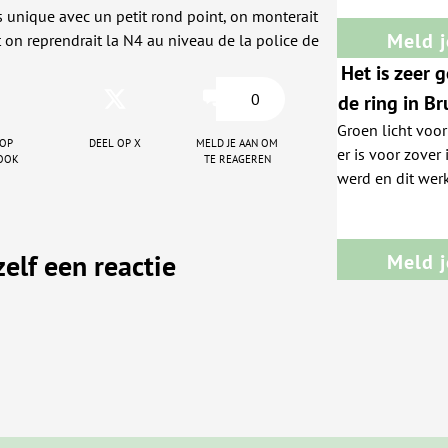
s unique avec un petit rond point, on monterait
Meld j
t on reprendrait la N4 au niveau de la police de
Het is zeer 
0
de ring in B
Groen licht voor
is duidel
 op
Deel op X
Meld je aan om
er is voor zover
ook
te reageren
sommige pl
werd en dit werk
zelf een reactie
Meld j