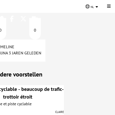
Kli
nl
0
0
EMELINE
BIJNA 3 JAREN GELEDEN
dere voorstellen
cyclable - beaucoup de trafic-
trottoir étroit
ge et piste cyclable
Claire