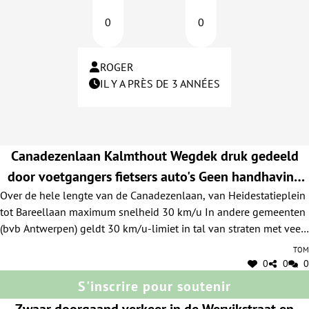
0
0
ROGER
IL Y A PRÈS DE 3 ANNÉES
Canadezenlaan Kalmthout Wegdek druk gedeeld
door voetgangers fietsers auto's Geen handhaving
Over de hele lengte van de Canadezenlaan, van Heidestatieplein
Gemeentebestuur herhaald gewezen op gevaarlijke
tot Bareellaan maximum snelheid 30 km/u In andere gemeenten
situatie
(bvb Antwerpen) geldt 30 km/u-limiet in tal van straten met veel
minder trafiek, terwijl de voetgangers daar over voetpaden
Tom
beschikken. Over de hele lengte gele veiligheidsstroken voor
0
0
0
voetgangers/fietsers Nu en dan toezicht door politie (die zich in
S'inscrire pour soutenir
10 jaar ter plekke nooit liet zien)