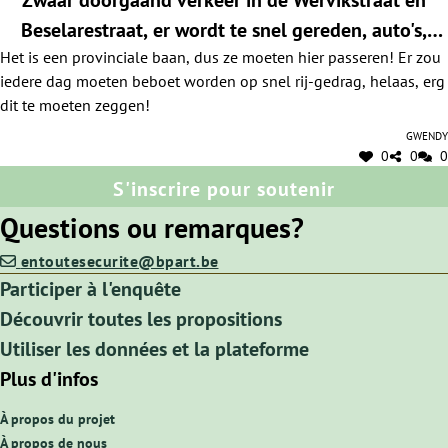
Zwaar doorgaand verkeer in de Wervikstraat en
Beselarestraat, er wordt te snel gereden, auto's,
Het is een provinciale baan, dus ze moeten hier passeren! Er zou
tractoren en vrachtwagens. Onveilig gevoel!
iedere dag moeten beboet worden op snel rij-gedrag, helaas, erg
dit te moeten zeggen!
Gwendy
0
0
0
S'inscrire pour soutenir
Questions ou remarques?
entoutesecurite@bpart.be
Participer à l'enquête
Découvrir toutes les propositions
Utiliser les données et la plateforme
Plus d'infos
À propos du projet
À propos de nous