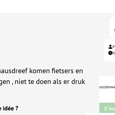
P
I
usdreef komen fietsers en
ngen , niet te doen als er druk
oosterwe
e idée ?
S'in