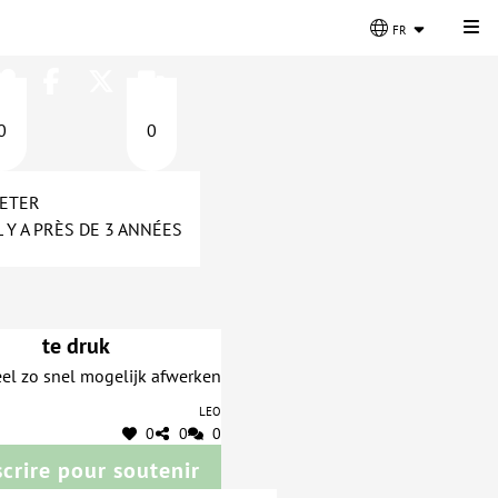
Cli
fr
0
0
ETER
L Y A PRÈS DE 3 ANNÉES
te druk
el zo snel mogelijk afwerken
Leo
0
0
0
scrire pour soutenir