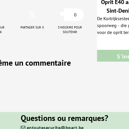
Oprit E40 a
Sint-Den
0
De Kortrijksest
verkeer d
spoorweg - die 
sur
Partager sur X
S'inscrire pour
ok
soutenir
voor de oprit te
uitgang van een 
smalle - uitweg 
terrein 'Poortak
S'in
schoolkinderen p
même un commentaire
punten, maar voor de Gentse schepen van ve
er geen noodzaak vo
letterlijk zijn 
ongevallen zijn
onder de Kortri
bovengronds ee
ontsluiting van
als de oprit van
Questions ou remarques?
Industrieterrein
entoutesecurite@bpart.be