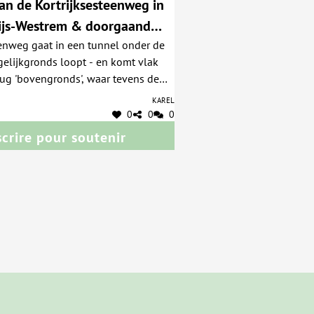
an de Kortrijksesteenweg in
ijs-Westrem & doorgaand
eenweg gaat in een tunnel onder de
oor de dorpskern van SDW.
gelijkgronds loopt - en komt vlak
rug 'bovengronds', waar tevens de
woonwijk is gelegen en de - te
Karel
richting Gent van het industrieel
0
0
0
ker'. Er komen dagelijks honderden
scrire pour soutenir
er fiets langs deze gevaarlijke
rkeer is
or wijziging omdat - ik citeer
antwoord - "er nog geen dramatische
 gebeurd"... Oplossing: de spoorweg
jksesteenweg laten lopen en
n ovonde maken waar zowel de
 de dorpskern via het Station SDW
 de E40 en de uitweg van het
 en de wijk op uitkomen.