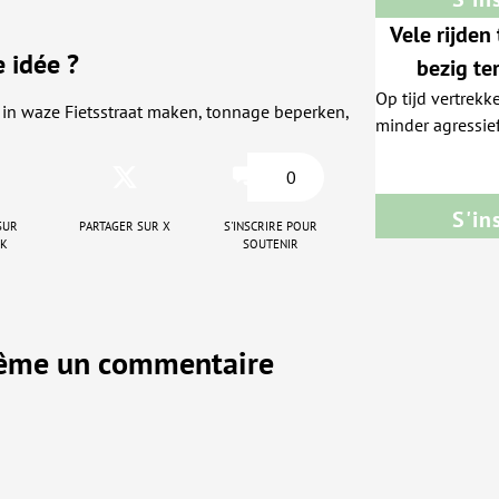
Vele rijden 
e idée ?
bezig ter
Op tijd vertrekk
a
e in waze Fietsstraat maken, tonnage beperken,
minder agressief 
0
S'in
sur
Partager sur X
S'inscrire pour
ok
soutenir
même un commentaire