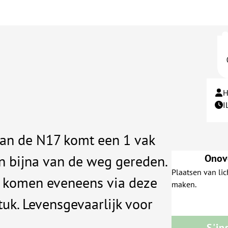
H
I
an de N17 komt een 1 vak
n bijna van de weg gereden.
Onove
Plaatsen van lic
 komen eveneens via deze
maken.
tuk. Levensgevaarlijk voor
S'in