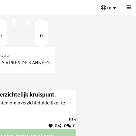
Cli
fr
0
0
UGO
L Y A PRÈS DE 3 ANNÉES
rzichtelijk kruispunt.
hten om overzicht duidelijker te
Fien
0
0
0
scrire pour soutenir