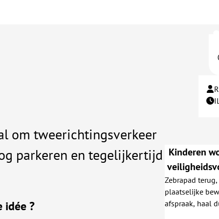
R
I
mal om tweerichtingsverkeer
og parkeren en tegelijkertijd
Kinderen wo
veiligheidsv
Zebrapad terug, 
wordt afgesl
plaatselijke be
oude zebrapad i
e idée ?
afspraak, haal d
in het midde
en leer ze, ook 