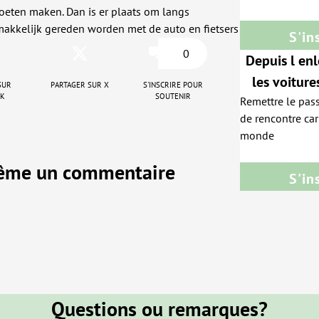
oeten maken. Dan is er plaats om langs
te houden.
makkelijk gereden worden met de auto en fietsers
S'in
0
Depuis l en
les voiture
sur
Partager sur X
S'inscrire pour
ok
soutenir
Remettre le pas
piétons e
de rencontre car 
monde
même un commentaire
S'in
Questions ou remarques?