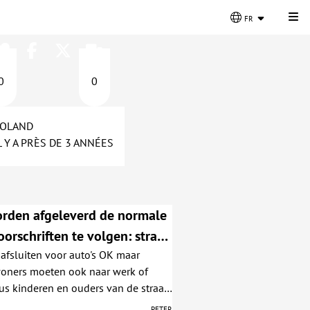
Cli
fr
0
0
OLAND
L Y A PRÈS DE 3 ANNÉES
rden afgeleverd de normale
oorschriften te volgen: straat
afsluiten voor auto's OK maar
oten als Schoolstraat en het
woners moeten ook naar werk of
s verdwenen. Loop maar
us kinderen en ouders van de straat
n van de straat, steek gelijk
met weinig verkeer, ermee rekening
Peter