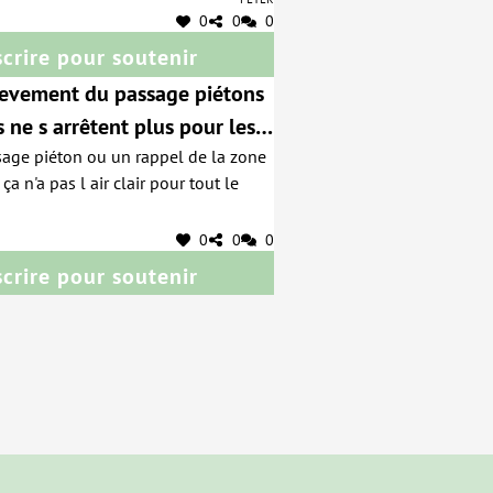
waar over !!!
0
0
0
scrire pour soutenir
levement du passage piétons
s ne s arrêtent plus pour les
sage piéton ou un rappel de la zone
t il est parfois difficile de
ça n'a pas l air clair pour tout le
traverser.
0
0
0
scrire pour soutenir