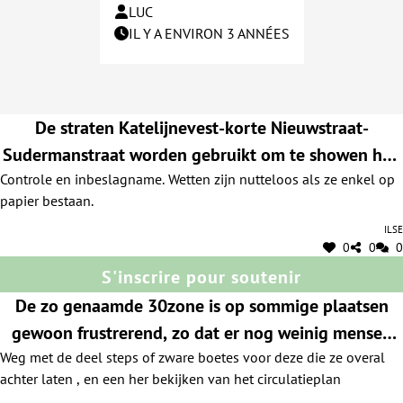
LUC
IL Y A ENVIRON 3 ANNÉES
De straten Katelijnevest-korte Nieuwstraat-
Sudermanstraat worden gebruikt om te showen hoe
Controle en inbeslagname. Wetten zijn nutteloos als ze enkel op
hard sommige auto's kunnen. Optrekken, gierende
papier bestaan.
bochten, veel geknal. Vroeg of laat wordt een
Ilse
voetganger of fietser hier een slachtoffer.
0
0
0
S'inscrire pour soutenir
De zo genaamde 30zone is op sommige plaatsen
gewoon frustrerend, zo dat er nog weinig mensen
Weg met de deel steps of zware boetes voor deze die ze overal
aandacht voor hebben. De deelsteps liggen her en
achter laten , en een her bekijken van het circulatieplan
der overal op het voetpad of gewoon op de rijweg