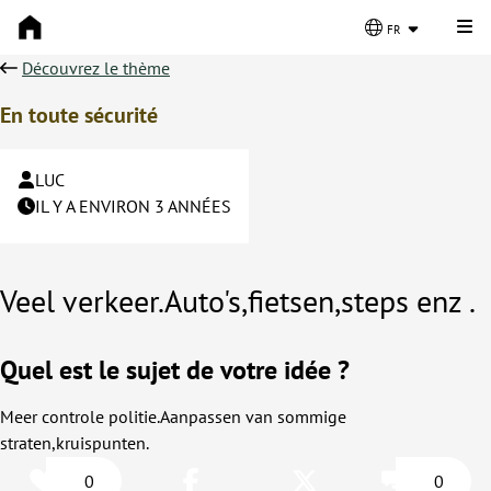
Cli
fr
Découvrez le thème
En toute sécurité
LUC
IL Y A ENVIRON 3 ANNÉES
Veel verkeer.Auto's,fietsen,steps enz .
Quel est le sujet de votre idée ?
Meer controle politie.Aanpassen van sommige
straten,kruispunten.
0
0