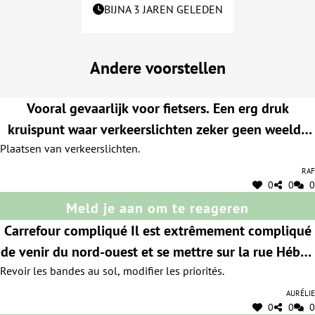
BIJNA 3 JAREN GELEDEN
Andere voorstellen
Vooral gevaarlijk voor fietsers. Een erg druk
kruispunt waar verkeerslichten zeker geen weelde
Plaatsen van verkeerslichten.
is.
Raf
0
0
0
Meld je aan om te reageren
Carrefour compliqué Il est extrêmement compliqué
de venir du nord-ouest et se mettre sur la rue Hébar.
Revoir les bandes au sol, modifier les priorités.
C'est catastrophique depuis les travaux
Aurélie
0
0
0