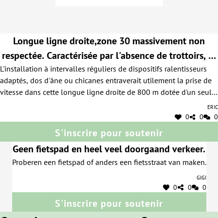
Longue ligne droite,zone 30 massivement non
respectée. Caractérisée par l'absence de trottoirs, la
L'installation à intervalles réguliers de dispositifs ralentisseurs
vitesse excessive met en danger tout usager faible
adaptés, dos d'âne ou chicanes entraverait utilement la prise de
vitesse dans cette longue ligne droite de 800 m dotée d'un seul
léger tournant à mi parcours. Outre la sécurisation des usagers,
Eric
ces aménagements atténueraient en outre les nuisances sonores
0
0
0
auxquelles les riverains sont directement exposés vu le nombre
S'inscrire pour soutenir
d'habitations collées à une voirie qui plus est au revêtement
Geen fietspad en heel veel doorgaand verkeer.
bruyant (béton aux nombreuses "rustines"
Proberen een fietspad of anders een fietsstraat van maken.
Gigi
0
0
0
S'inscrire pour soutenir