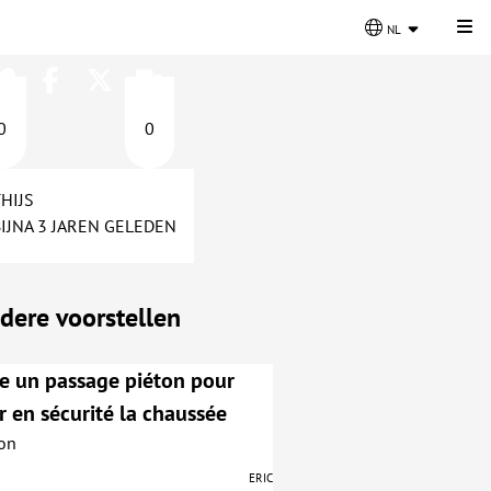
Kli
nl
0
0
HIJS
BIJNA 3 JAREN GELEDEN
dere voorstellen
e un passage piéton pour
r en sécurité la chaussée
on
Eric