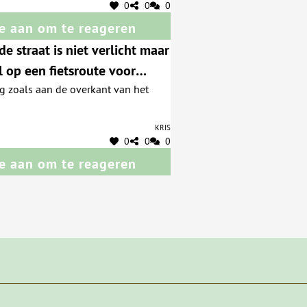
0
0
0
e aan om te reageren
de straat is niet verlicht maar
l op een fietsroute voor
ng zoals aan de overkant van het
schoolverkeer.
Kris
0
0
0
e aan om te reageren