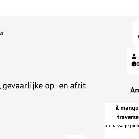
er
T
 gevaarlijke op- en afrit
An
il manqu
traverse
un passage piét