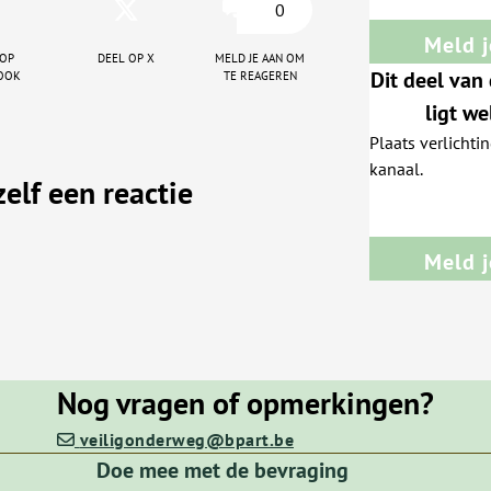
0
Meld j
 op
Deel op X
Meld je aan om
ook
te reageren
Dit deel van 
ligt we
Plaats verlichti
kanaal.
zelf een reactie
Meld j
Nog vragen of opmerkingen?
veiligonderweg@bpart.be
Doe mee met de bevraging