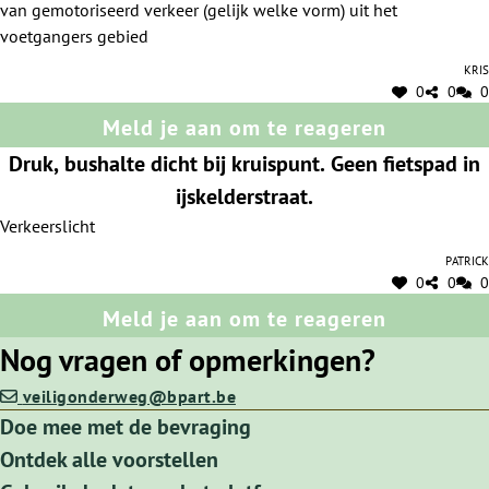
van gemotoriseerd verkeer (gelijk welke vorm) uit het
voetgangers gebied
Kris
0
0
0
Meld je aan om te reageren
Druk, bushalte dicht bij kruispunt. Geen fietspad in
ijskelderstraat.
Verkeerslicht
Patrick
0
0
0
Meld je aan om te reageren
Nog vragen of opmerkingen?
veiligonderweg@bpart.be
Doe mee met de bevraging
Ontdek alle voorstellen