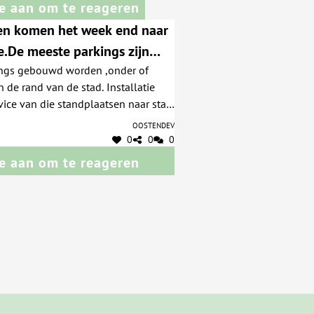
e aan om te reageren
ten komen het week end naar
.De meeste parkings zijn
ings gebouwd worden ,onder of
nd. BOven grond doen de
de rand van de stad. Installatie
veel moeite en rijden veel
m parking te vinden. Veel
s die 5 à 6 rondes rijden om een
Oostendev
erkeer voor niets.
. De Vindictivelaan, de kaai,de Van
0
0
0
n daardoor de meeste gereden
e aan om te reageren
De inwoners hebben daardoor weinig