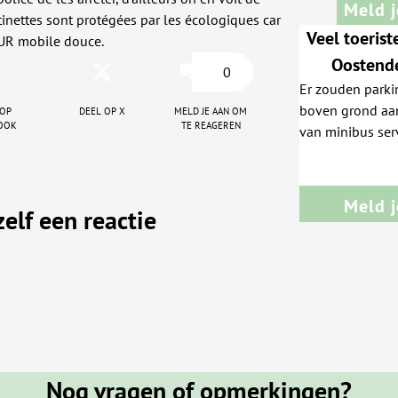
Meld j
tinettes sont protégées par les écologiques car
Veel toeris
LEUR mobile douce.
Oostende
0
Er zouden park
ondergro
 op
Deel op X
Meld je aan om
boven grond aan 
bezoekers 
ook
te reageren
van minibus service van die standplaatsen naar stad.
rondjes o
Nu zijn er auto'
v
plaats te vinden
Iseghemlaan zij
Meld j
zelf een reactie
wegen in stad. 
kans.
Nog vragen of opmerkingen?