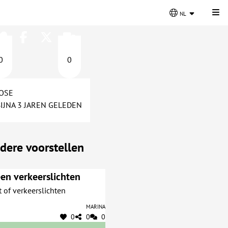
Kli
nl
0
0
JOSE
BIJNA 3 JAREN GELEDEN
dere voorstellen
en verkeerslichten
 of verkeerslichten
Marina
0
0
0