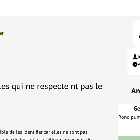
er
tes qui ne respecte nt pas le
An
Ge
Rond punt
ble de les identifier car elles ne sont pas
olice de les arrêter, d'ailleurs on en voit de