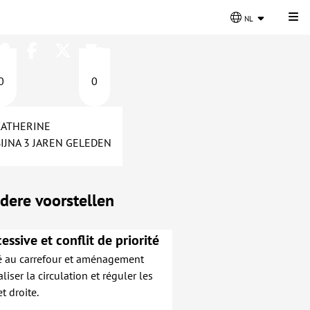
Kli
nl
0
0
CATHERINE
BIJNA 3 JAREN GELEDEN
dere voorstellen
essive et conflit de priorité
é au carrefour et aménagement
iser la circulation et réguler les
t droite.