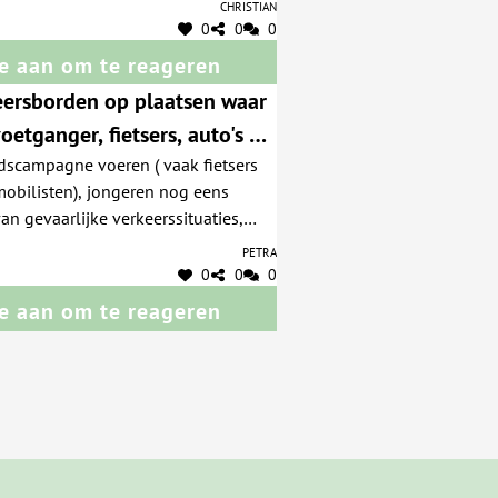
Christian
0
0
0
e aan om te reageren
eersborden op plaatsen waar
oetganger, fietsers, auto's en
campagne voeren ( vaak fietsers
steps zijn
obilisten), jongeren nog eens
n gevaarlijke verkeerssituaties,
op welke rotondes je als fietser
Petra
 welke niet ( bv rotonde aan Belfius
0
0
0
e aan om te reageren