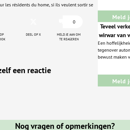
r les résidents du home, si ils veulent sortir se
Meld j
0
Teveel verk
 op
Deel op X
Meld je aan om
wirwar van v
ook
te reageren
Een hoffelijkheids
tegenover autom
bewust maken va
info geven over 
zelf een reactie
voorrang hebt en
Deinze)
Meld j
Nog vragen of opmerkingen?