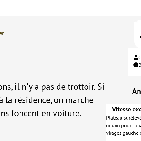
er
s, il n'y a pas de trottoir. Si
An
 à la résidence, on marche
Vitesse exc
ens foncent en voiture.
Plateau surélev
urbain pour canal
virages gauche e