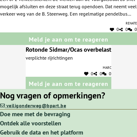
straatwerken is er nog meer verkeer an de Br.
mogelijk afsluiten en deze straat terug opendoen. Dat neemt veel
steenweg en het invoegen van zijstraten is onveilig
verkeer weg van de B. Steenweg. Een regelmatige pendelbus
en heel traag.
(misschien gratis!!) op de Brusselse steenweg van Centrum
Renate
Overijse tot Kerk Jezus Eik zou ook veel drukte wegnemen.
0
0
0
Meld je aan om te reageren
Rotonde Sidmar/Ocas overbelast
verplichte rijrichtingen
Marc
0
0
0
Meld je aan om te reageren
Nog vragen of opmerkingen?
veiligonderweg@bpart.be
Doe mee met de bevraging
Ontdek alle voorstellen
Gebruik de data en het platform