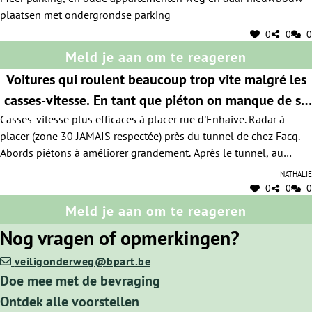
plaatsen met ondergrondse parking
0
0
0
Meld je aan om te reageren
Voitures qui roulent beaucoup trop vite malgré les
casses-vitesse. En tant que piéton on manque de se
Casses-vitesse plus efficaces à placer rue d'Enhaive. Radar à
faire écraser tous les jours sous le tunnel.
placer (zone 30 JAMAIS respectée) près du tunnel de chez Facq.
Abords piétons à améliorer grandement. Après le tunnel, au
niveau des nouvelles constructions Thomas et Piron, les piétons
Nathalie
doivent marcher sur la route si des voitures sont garées près du
0
0
0
pylône électrique. Au niveau du casse vitesse de chez Facq,
Meld je aan om te reageren
certaines voitures roulent même sur le trottoir pour éviter les
Nog vragen of opmerkingen?
casses-vitesse. Nids de poules énormes à réparer d'urgence.
Servitude entre le tunnel rue d'Enhaive et la pompe à essence
veiligonderweg@bpart.be
Lukoil avenue Prince de Liège jamais entretenue. Rempli de
Doe mee met de bevraging
déchets et de drogués. Ce passage devrait être entretenu plus
Ontdek alle voorstellen
régulièrement ou carrément refait en dur (cela éviterait de devoir