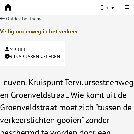
Kli
nl
Ontdek het thema
Veilig onderweg in het verkeer
MICHEL
BIJNA 3 JAREN GELEDEN
Leuven. Kruispunt Tervuursesteenweg
en Groenveldstraat. Wie komt uit de
Groenveldstraat moet zich "tussen de
verkeerslichten gooien" zonder
beschermd te worden door een