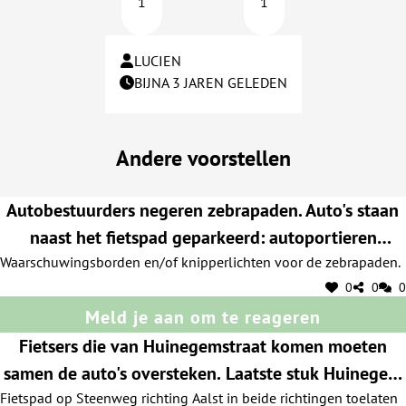
1
1
LUCIEN
BIJNA 3 JAREN GELEDEN
Andere voorstellen
Autobestuurders negeren zebrapaden. Auto's staan
naast het fietspad geparkeerd: autoportieren
Waarschuwingsborden en/of knipperlichten voor de zebrapaden.
worden opengegooid zonder kijken.
0
0
0
Meld je aan om te reageren
Fietsers die van Huinegemstraat komen moeten
samen de auto's oversteken. Laatste stuk Huinegem
is heel smal en gevaarlijk voor fietsers. Op Steenweg
Fietspad op Steenweg richting Aalst in beide richtingen toelaten