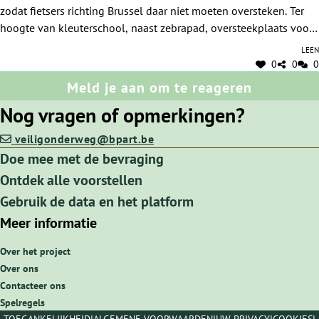
zodat fietsers richting Brussel daar niet moeten oversteken. Ter
zelf een gevaarlijke situatie: dubbel kruispunt:voor
hoogte van kleuterschool, naast zebrapad, oversteekplaats voor
fietsers uit Mollestraat naar Steenweg.
fietsers maken.
Leen
0
0
0
Meld je aan om te reageren
Nog vragen of opmerkingen?
veiligonderweg@bpart.be
Doe mee met de bevraging
Ontdek alle voorstellen
Gebruik de data en het platform
Meer informatie
Over het project
Over ons
Contacteer ons
Spelregels