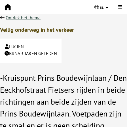
Kli
nl
Ontdek het thema
Veilig onderweg in het verkeer
LUCIEN
BIJNA 3 JAREN GELEDEN
-Kruispunt Prins Boudewijnlaan / Den
Eeckhofstraat Fietsers rijden in beide
richtingen aan beide zijden van de
Prins Boudewijnlaan. Voetpaden zijn
te smal en er is geen scheiding