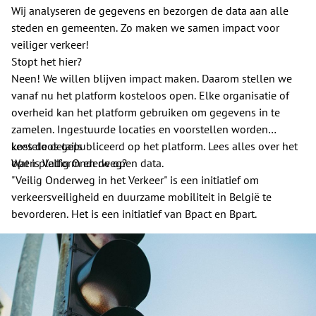
Wij analyseren de gegevens en bezorgen de data aan alle
steden en gemeenten. Zo maken we samen impact voor
veiliger verkeer!
Stopt het hier?
Neen! We willen blijven impact maken. Daarom stellen we
vanaf nu het platform kosteloos open. Elke organisatie of
overheid kan het platform gebruiken om gegevens in te
zamelen. Ingestuurde locaties en voorstellen worden
kosteloos gepubliceerd op het platform. Lees alles over het
Lees de details
open platform en de open data.
Wat is Veilig Onderweg?
"Veilig Onderweg in het Verkeer" is een initiatief om
verkeersveiligheid en duurzame mobiliteit in België te
bevorderen. Het is een initiatief van Bpact en Bpart.